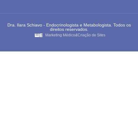
Dra. Ilara Schiavo - Endocrinologista e Metabologista. Todos os
direitos reservados.
Marketing Médico
&
Criação de Sites